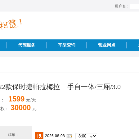
用户名：
代驾服务
车型查询
营业网点
022款保时捷帕拉梅拉 手自一体/三厢/3.0
1599
租：
元/天
30000
授权：
元
取车：