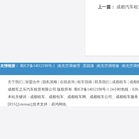
上一篇：
成都汽车租
友情链接：
蜀ICP备14012198号-1
|
南充空调修理
|
景园漆
|
南充空调维修
|
南充空调
关于我们
|
加盟合作
|
隐私策略
|
在线咨询
|
租车指南
|
联系我们
|
成都租车
|
成都
成都车之乐汽车租赁有限公司 版权所有. 蜀ICP备14012198号-1 24小时热线：028-850
本站关键词：成都租车、成都包车、成都租车网、成都租车公司、成都租车服务
[
RSS
];[
sitemap
];技术支持：
易鸿网络
;