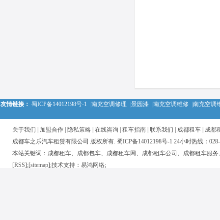
友情链接：
蜀ICP备14012198号-1
|
南充空调修理
|
景园漆
|
南充空调维修
|
南充空调
关于我们
|
加盟合作
|
隐私策略
|
在线咨询
|
租车指南
|
联系我们
|
成都租车
|
成都
成都车之乐汽车租赁有限公司 版权所有. 蜀ICP备14012198号-1 24小时热线：028-850
本站关键词：成都租车、成都包车、成都租车网、成都租车公司、成都租车服务
[
RSS
];[
sitemap
];技术支持：
易鸿网络
;