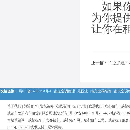
如果你
为你提
让你在
上一篇：
车之乐租车
友情链接：
蜀ICP备14012198号-1
|
南充空调修理
|
景园漆
|
南充空调维修
|
南充空调
关于我们
|
加盟合作
|
隐私策略
|
在线咨询
|
租车指南
|
联系我们
|
成都租车
|
成都
成都车之乐汽车租赁有限公司 版权所有. 蜀ICP备14012198号-1 24小时热线：028-850
本站关键词：成都租车、成都包车、成都租车网、成都租车公司、成都租车服务
[
RSS
];[
sitemap
];技术支持：
易鸿网络
;