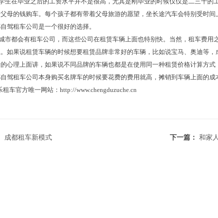
学生在毕业之后的工资水平并不是很高，尤其是刚毕业的时候仅仅是二三千的
用父母的钱购车。每个孩子都有带着父母旅游的愿望，坐长途汽车会特别受时间
都自驾租车公司是一个很好的选择。
城市都会有租车公司，而这些公司在租赁车辆上面也特别快。当然，租车费用
系。如果说租赁车辆的时候想要租赁品牌非常好的车辆，比如说宝马、奥迪等，
者的心理上面讲，如果说不同品牌的车辆也都是在使用同一种租赁价格计算方式
都自驾租车公司本身购买名牌车的时候要花费的费用就高，摊销到车辆上面的成
官方唯一网站：http://www.chengduzuche.cn
：
成都租车新模式
下一篇：
和家