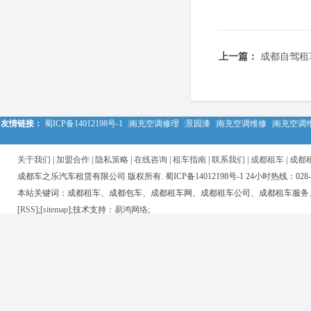
上一篇：
成都自驾租
友情链接：
蜀ICP备14012198号-1
|
南充空调修理
|
景园漆
|
南充空调维修
|
南充空调
关于我们
|
加盟合作
|
隐私策略
|
在线咨询
|
租车指南
|
联系我们
|
成都租车
|
成都
成都车之乐汽车租赁有限公司 版权所有. 蜀ICP备14012198号-1 24小时热线：028-850
本站关键词：成都租车、成都包车、成都租车网、成都租车公司、成都租车服务
[
RSS
];[
sitemap
];技术支持：
易鸿网络
;