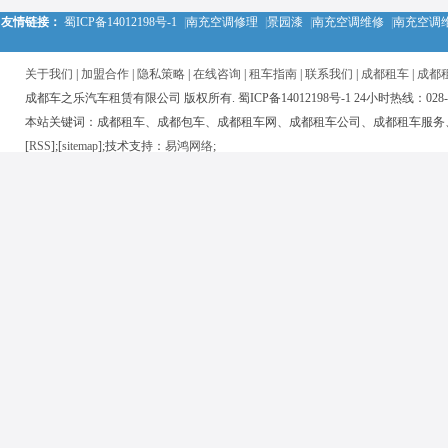
友情链接：
蜀ICP备14012198号-1
|
南充空调修理
|
景园漆
|
南充空调维修
|
南充空调
关于我们
|
加盟合作
|
隐私策略
|
在线咨询
|
租车指南
|
联系我们
|
成都租车
|
成都
成都车之乐汽车租赁有限公司 版权所有. 蜀ICP备14012198号-1 24小时热线：028-850
本站关键词：成都租车、成都包车、成都租车网、成都租车公司、成都租车服务
[
RSS
];[
sitemap
];技术支持：
易鸿网络
;