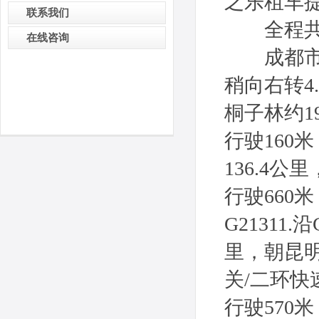
之乐租车
联系我们
全程共80
在线咨询
成都市内驾
稍向右转4.
桐子林约19
行驶160米
136.4
行驶660米
G21311.
里，朝昆明
关/二环快
行驶570